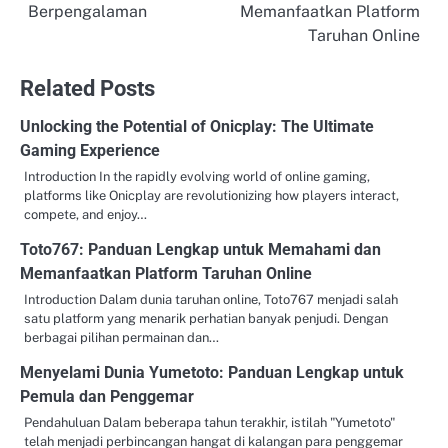
Berpengalaman
Memanfaatkan Platform
Taruhan Online
Related Posts
Unlocking the Potential of Onicplay: The Ultimate
Gaming Experience
Introduction In the rapidly evolving world of online gaming,
platforms like Onicplay are revolutionizing how players interact,
compete, and enjoy…
Toto767: Panduan Lengkap untuk Memahami dan
Memanfaatkan Platform Taruhan Online
Introduction Dalam dunia taruhan online, Toto767 menjadi salah
satu platform yang menarik perhatian banyak penjudi. Dengan
berbagai pilihan permainan dan…
Menyelami Dunia Yumetoto: Panduan Lengkap untuk
Pemula dan Penggemar
Pendahuluan Dalam beberapa tahun terakhir, istilah "Yumetoto"
telah menjadi perbincangan hangat di kalangan para penggemar