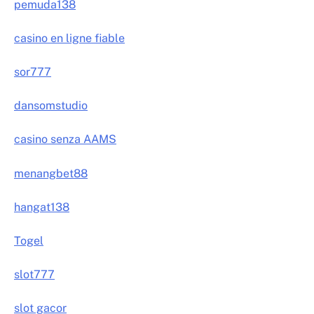
pemuda138
casino en ligne fiable
sor777
dansomstudio
casino senza AAMS
menangbet88
hangat138
Togel
slot777
slot gacor