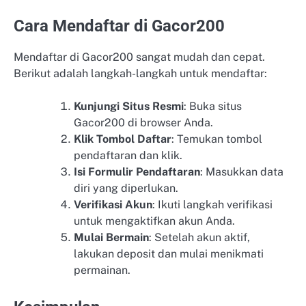
Cara Mendaftar di Gacor200
Mendaftar di Gacor200 sangat mudah dan cepat.
Berikut adalah langkah-langkah untuk mendaftar:
Kunjungi Situs Resmi
: Buka situs
Gacor200 di browser Anda.
Klik Tombol Daftar
: Temukan tombol
pendaftaran dan klik.
Isi Formulir Pendaftaran
: Masukkan data
diri yang diperlukan.
Verifikasi Akun
: Ikuti langkah verifikasi
untuk mengaktifkan akun Anda.
Mulai Bermain
: Setelah akun aktif,
lakukan deposit dan mulai menikmati
permainan.