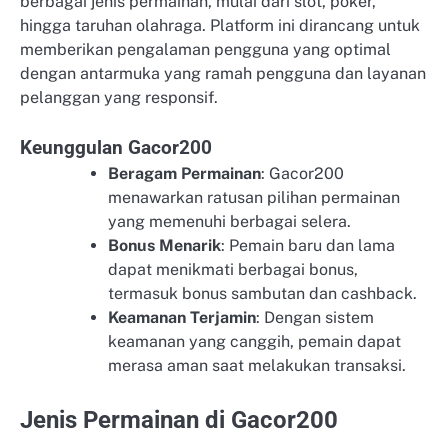
berbagai jenis permainan, mulai dari slot, poker,
hingga taruhan olahraga. Platform ini dirancang untuk
memberikan pengalaman pengguna yang optimal
dengan antarmuka yang ramah pengguna dan layanan
pelanggan yang responsif.
Keunggulan Gacor200
Beragam Permainan
: Gacor200
menawarkan ratusan pilihan permainan
yang memenuhi berbagai selera.
Bonus Menarik
: Pemain baru dan lama
dapat menikmati berbagai bonus,
termasuk bonus sambutan dan cashback.
Keamanan Terjamin
: Dengan sistem
keamanan yang canggih, pemain dapat
merasa aman saat melakukan transaksi.
Jenis Permainan di Gacor200