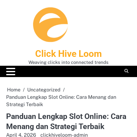
Skip
to
content
Click Hive Loom
Weaving clicks into connected trends
Home
Uncategorized
Panduan Lengkap Slot Online: Cara Menang dan
Strategi Terbaik
Panduan Lengkap Slot Online: Cara
Menang dan Strategi Terbaik
April 4, 2026
clickhiveloom-admin