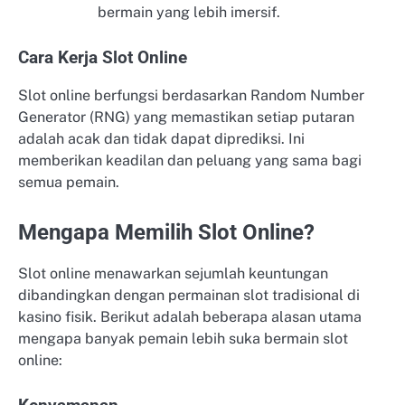
bermain yang lebih imersif.
Cara Kerja Slot Online
Slot online berfungsi berdasarkan Random Number
Generator (RNG) yang memastikan setiap putaran
adalah acak dan tidak dapat diprediksi. Ini
memberikan keadilan dan peluang yang sama bagi
semua pemain.
Mengapa Memilih Slot Online?
Slot online menawarkan sejumlah keuntungan
dibandingkan dengan permainan slot tradisional di
kasino fisik. Berikut adalah beberapa alasan utama
mengapa banyak pemain lebih suka bermain slot
online: