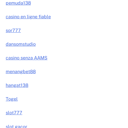
pemuda138
casino en ligne fiable
sor777
dansomstudio
casino senza AAMS
menangbet88
hangat138
Togel
slot777
slot gacor