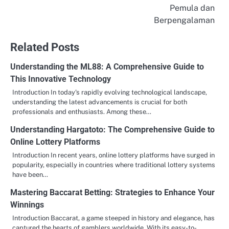
navigation
Pemula dan
Berpengalaman
Related Posts
Understanding the ML88: A Comprehensive Guide to
This Innovative Technology
Introduction In today's rapidly evolving technological landscape,
understanding the latest advancements is crucial for both
professionals and enthusiasts. Among these…
Understanding Hargatoto: The Comprehensive Guide to
Online Lottery Platforms
Introduction In recent years, online lottery platforms have surged in
popularity, especially in countries where traditional lottery systems
have been…
Mastering Baccarat Betting: Strategies to Enhance Your
Winnings
Introduction Baccarat, a game steeped in history and elegance, has
captured the hearts of gamblers worldwide. With its easy-to-