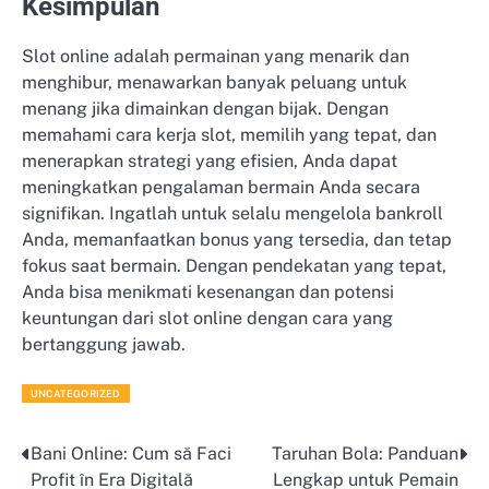
Kesimpulan
Slot online adalah permainan yang menarik dan
menghibur, menawarkan banyak peluang untuk
menang jika dimainkan dengan bijak. Dengan
memahami cara kerja slot, memilih yang tepat, dan
menerapkan strategi yang efisien, Anda dapat
meningkatkan pengalaman bermain Anda secara
signifikan. Ingatlah untuk selalu mengelola bankroll
Anda, memanfaatkan bonus yang tersedia, dan tetap
fokus saat bermain. Dengan pendekatan yang tepat,
Anda bisa menikmati kesenangan dan potensi
keuntungan dari slot online dengan cara yang
bertanggung jawab.
UNCATEGORIZED
Bani Online: Cum să Faci
Taruhan Bola: Panduan
Post
Profit în Era Digitală
Lengkap untuk Pemain